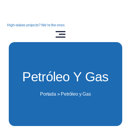
Saltar
al
contenido
High-stakes projects? We’re the ones
Petróleo Y Gas
Portada
»
Petróleo y Gas