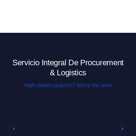
Servicio Integral De Procurement
& Logistics
High-stakes projects? We’re the ones